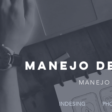
MANEJO D
MANEJO
INDESING
PH